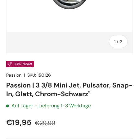
von
1
/
2
33% Rabatt
Passion
|
SKU:
150126
Passion | 3 3/8 Mini Jet, Pulsator, Snap-
In, Glatt, Chrom-Schwarz"
Auf Lager
- Lieferung 1-3 Werktage
€19,95
€29,99