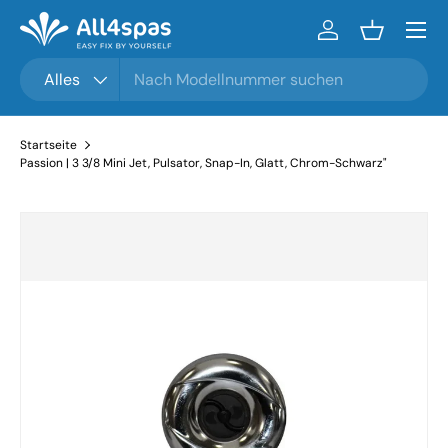
Menü
Zum Inhalt gehen
Einloggen
Einkaufsko
Suchen
Produkttyp
Alles
Startseite
Passion | 3 3/8 Mini Jet, Pulsator, Snap-In, Glatt, Chrom-Schwarz"