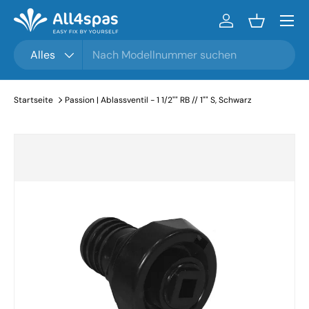
Menü
Zum Inhalt gehen
Einloggen
Einkaufsko
Suchen
Produkttyp
Alles
Startseite
Passion | Ablassventil - 1 1/2"" RB // 1"" S, Schwarz