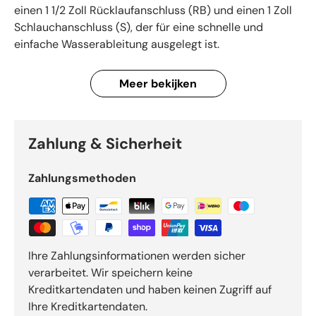
einen 1 1/2 Zoll Rücklaufanschluss (RB) und einen 1 Zoll
Schlauchanschluss (S), der für eine schnelle und
einfache Wasserableitung ausgelegt ist.
Meer bekijken
Wichtigste Merkmale:
•
Abmessungen:
Geeignet für Leitungen mit einem 1
Zahlung & Sicherheit
1/2 Zoll Rücklaufanschluss und einem 1 Zoll
Schlauchanschluss, ideal für größere Spa-
Zahlungsmethoden
Installationen, die einen höheren Wasserdurchfluss
erfordern.
•
Material:
Hergestellt aus strapazierfähigem
schwarzem Material, das gegen die chemischen Stoffe
Ihre Zahlungsinformationen werden sicher
im Spa-Wasser und die langfristige Einwirkung von
verarbeitet. Wir speichern keine
Wasser und Temperaturschwankungen beständig ist.
Kreditkartendaten und haben keinen Zugriff auf
•
Design:
Entwickelt für einfache Bedienung und
Ihre Kreditkartendaten.