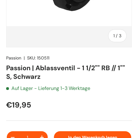
von
1
/
3
Passion
|
SKU:
150511
Passion | Ablassventil - 1 1/2"" RB // 1""
S, Schwarz
Auf Lager
- Lieferung 1-3 Werktage
€19,95
Anzahl
In den Warenkorb legen