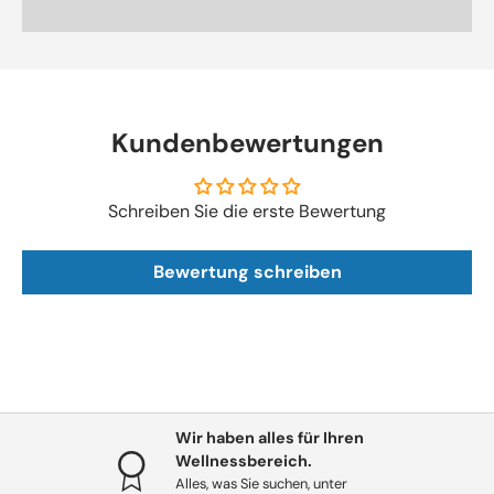
bevor Sie die Installation durchführen. Befolgen Sie die
Anweisungen des Herstellers für eine korrekte
Installation.
•
Wartung:
Regelmäßige Wartung ist wichtig, um
sicherzustellen, dass das Ablassventil korrekt
Kundenbewertungen
funktioniert und um Leckagen zu vermeiden.
Schreiben Sie die erste Bewertung
Bewertung schreiben
Wir haben alles für Ihren
Wellnessbereich.
Alles, was Sie suchen, unter