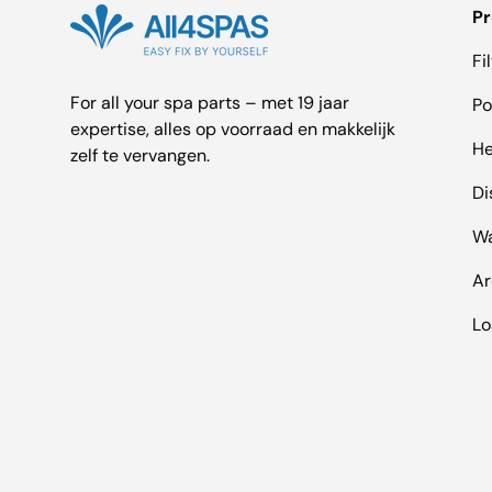
P
Fi
For all your spa parts – met 19 jaar
P
expertise, alles op voorraad en makkelijk
He
zelf te vervangen.
Di
Wa
A
Lo