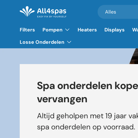
Zoeken
Productsoort
Alles
Ga naar inhoud
Filters
Pompen
Heaters
Displays
Wa
Losse Onderdelen
Spa onderdelen kopen
vervangen
Altijd geholpen met 19 jaar va
spa onderdelen op voorraad.