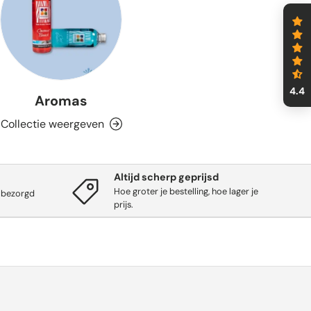
4.4
Aromas
Collectie weergeven
Altijd scherp geprijsd
Hoe groter je bestelling, hoe lager je
 bezorgd
prijs.