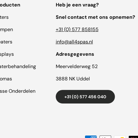
roducten
Heb je een vraag?
lters
Snel contact met ons opnemen?
ompen
+31 (0) 577 858155
aters
info@all4spas.nl
splays
Adresgegevens
terbehandeling
Meervelderweg 52
romas
3888 NK Uddel
sse Onderdelen
+31 (0) 577 456 040