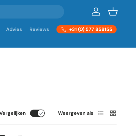
Inloggen
Mandje
+31 (0) 577 858155
Advies
Reviews
Lijst
Raster
Vergelijken
Weergeven als