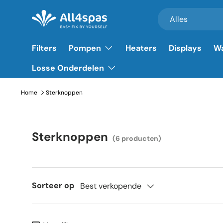
Zoeken
Productsoort
Alles
Ga naar inhoud
Filters
Pompen
Heaters
Displays
Wa
Losse Onderdelen
Home
Sterknoppen
Sterknoppen
(6 producten)
Sorteer op
Best verkopende