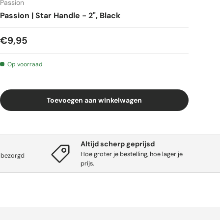
Passion
Passion | Star Handle - 2", Black
€9,95
Op voorraad
Toevoegen aan winkelwagen
Altijd scherp geprijsd
Hoe groter je bestelling, hoe lager je
 bezorgd
prijs.