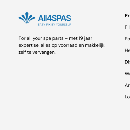
P
Fi
For all your spa parts – met 19 jaar
P
expertise, alles op voorraad en makkelijk
He
zelf te vervangen.
Di
Wa
A
Lo