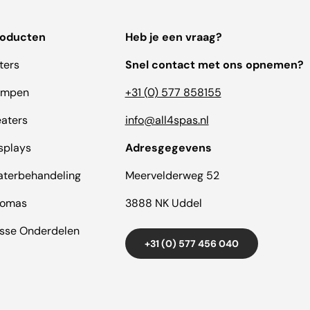
roducten
Heb je een vraag?
lters
Snel contact met ons opnemen?
ompen
+31 (0) 577 858155
aters
info@all4spas.nl
splays
Adresgegevens
terbehandeling
Meervelderweg 52
romas
3888 NK Uddel
sse Onderdelen
+31 (0) 577 456 040