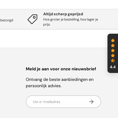
Altijd scherp geprijsd
Hoe groter je bestelling, hoe lager je
 bezorgd
prijs.
4.4
Meld je aan voor onze nieuwsbrief
Ontvang de beste aanbiedingen en
persoonlijk advies.
E-mailadres
Abonneer