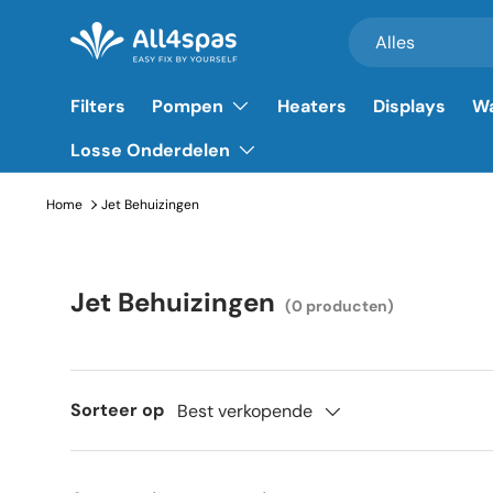
Zoeken
Productsoort
Alles
Ga naar inhoud
Filters
Pompen
Heaters
Displays
Wa
Losse Onderdelen
Home
Jet Behuizingen
Jet Behuizingen
(0 producten)
Sorteer op
Best verkopende