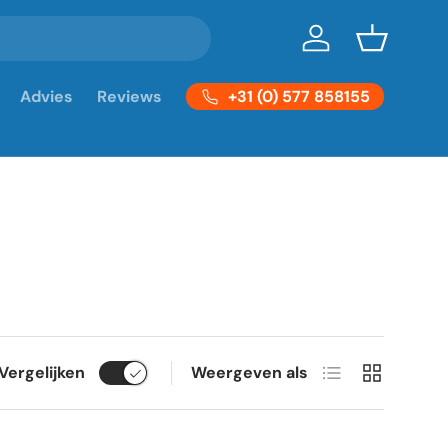
Inloggen
Mandje
+31 (0) 577 858155
Advies
Reviews
Lijst
Raster
Vergelijken
Weergeven als