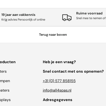
Ruime voorraad
19 jaar aan vakkennis
Snel mee te nemen of
Krijg advies Persoonlijk of online
Terug naar boven
roducten
Heb je een vraag?
lters
Snel contact met ons opnemen?
ompen
+31 (0) 577 858155
aters
info@all4spas.nl
splays
Adresgegevens