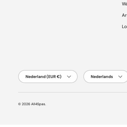
Wa
A
Lo
Land/Regio
Taal
Nederland (EUR €)
Nederlands
© 2026
All4Spas
.