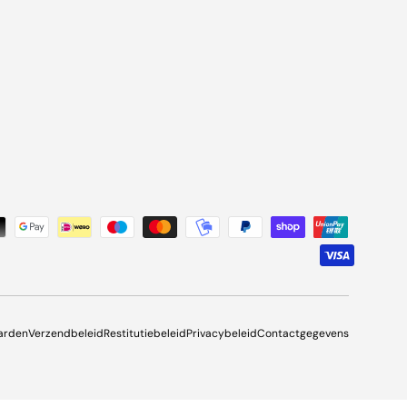
oden
arden
Verzendbeleid
Restitutiebeleid
Privacybeleid
Contactgegevens