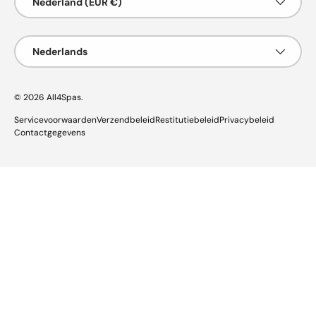
Nederland (EUR €)
Taal
Nederlands
© 2026
All4Spas
.
Servicevoorwaarden
Verzendbeleid
Restitutiebeleid
Privacybeleid
Contactgegevens