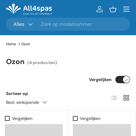
Menu
Ga naar inhoud
Inloggen
Mandje
Zoeken
Productsoort
Alles
Home
Ozon
Ozon
(4 producten)
Vergelijken
Sorteer op
Lijst
Raste
Best verkopende
Vergelijken
Vergelijken