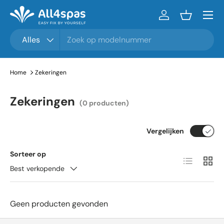
Menu
Ga naar inhoud
Inloggen
Mandje
Zoeken
Productsoort
Alles
Home
Zekeringen
Zekeringen
(0 producten)
Vergelijken
Sorteer op
Lijst
Raste
Best verkopende
Geen producten gevonden