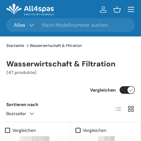
Menü
Zum Inhalt gehen
Einloggen
Einkaufsko
Suchen
Produkttyp
Alles
Startseite
Wasserwirtschaft & Filtration
Wasserwirtschaft & Filtration
(47 produkte)
Vergleichen
Sortieren nach
Produktlist
Produ
Bestseller
Vergleichen
Vergleichen