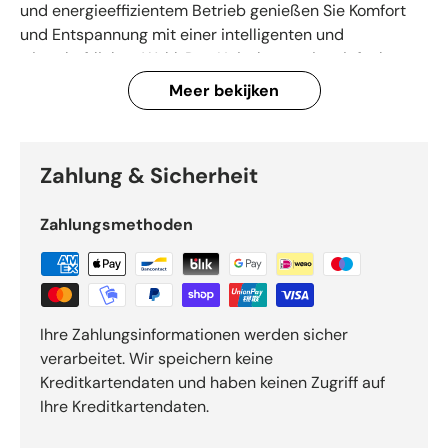
und energieeffizientem Betrieb genießen Sie Komfort
und Entspannung mit einer intelligenten und
wirtschaftlichen Wahl. Das Heizelement ist einfach zu
installieren und passt perfekt in verschiedene Balboa-
Meer bekijken
Systeme. Mit seiner stabilen Leistung und langen
Lebensdauer bietet dieser Heizer Zuverlässigkeit und
Komfort und sorgt dafür, dass Ihr Wellness-Erlebnis
Zahlung & Sicherheit
jederzeit bereit ist. Ideal für alle, die Wert auf Qualität,
Effizienz und ein stilvolles Spa-Erlebnis legen.
Zahlungsmethoden
Ihre Zahlungsinformationen werden sicher
verarbeitet. Wir speichern keine
Kreditkartendaten und haben keinen Zugriff auf
Ihre Kreditkartendaten.