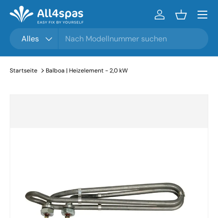
Menü
Zum Inhalt gehen
Einloggen
Einkaufsko
Suchen
Produkttyp
Alles
Startseite
Balboa | Heizelement - 2,0 kW