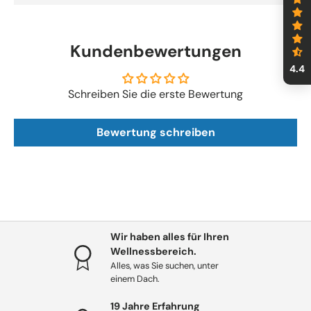
jedes Mal eine wunderbare und entspannende Zeit
genießen können.
Kundenbewertungen
Warten Sie nicht länger und bestellen Sie
Passion | No
Foam
noch heute bei
All4Spas
!
4.4
Schreiben Sie die erste Bewertung
Bewertung schreiben
Wir haben alles für Ihren
Wellnessbereich.
Alles, was Sie suchen, unter
einem Dach.
19 Jahre Erfahrung