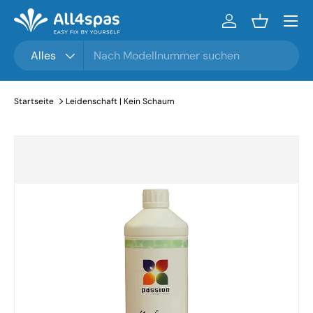
Menü
Zum Inhalt gehen
Einloggen
Einkaufsko
Suchen
Produkttyp
Alles
Startseite
Leidenschaft | Kein Schaum