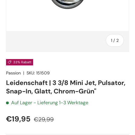
von
1
/
2
33% Rabatt
Passion
|
SKU:
151509
Leidenschaft | 3 3/8 Mini Jet, Pulsator,
Snap-In, Glatt, Chrom-Grün"
Auf Lager
- Lieferung 1-3 Werktage
€19,95
€29,99