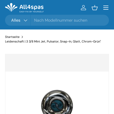
Menü
Zum Inhalt gehen
Einloggen
Einkaufsko
Suchen
Produkttyp
Alles
Startseite
Leidenschaft | 3 3/8 Mini Jet, Pulsator, Snap-In, Glatt, Chrom-Grün"