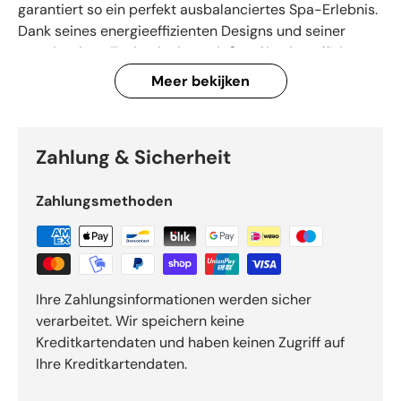
garantiert so ein perfekt ausbalanciertes Spa-Erlebnis.
Dank seines energieeffizienten Designs und seiner
zuverlässigen Technologie genießen Sie eine effiziente
Wärmeregulierung und eine lange Lebensdauer. Das
Meer bekijken
stilvolle Design und die einfache Installation machen
dieses Produkt zur idealen Wahl für alle, die Wert auf
Qualität, Komfort und Zuverlässigkeit legen. Perfekt für
Zahlung & Sicherheit
alle, die sich ein optimales Spa-Erlebnis mit einem
Hauch von technischer Raffinesse wünschen.
Zahlungsmethoden
Ihre Zahlungsinformationen werden sicher
verarbeitet. Wir speichern keine
Kreditkartendaten und haben keinen Zugriff auf
Ihre Kreditkartendaten.