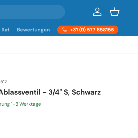
Einloggen
Einkaufsko
+31 (0) 577 858155
Rat
Bewertungen
0512
blassventil - 3/4" S, Schwarz
erung 1-3 Werktage