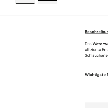
Lade Bild 1 in Galerie-Ansicht
Video abspielen 1 in Galerie-Ansic
Beschreibu
Das
Waterwa
effiziente En
Schlauchansc
Wichtigste 
•
Abmessun
kleinere Spa
erfordern.
•
Material:
He