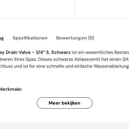
ht
ng
Spezifikationen
Bewertungen (0)
y Drain Valve - 3/4” S, Schwarz
ist ein wesentliches Bestan
tleeren Ihres Spas. Dieses schwarze Ablassventil hat einen 3/4
hluss und ist für eine schnelle und einfache Wasserableitung 
Merkmale:
gen:
Geeignet für Rohre mit einem 3/4-Zoll-Schlauchanschluss
Meer bekijken
-Installationen oder spezifische Abschnitte, die weniger Wass
rgestellt aus langlebigem schwarzem Material, das gegen di