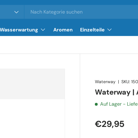
Wasserwartung
Aromen
Einzelteile
Waterway
|
SKU:
15
Waterway | A
Auf Lager
- Lief
€29,95