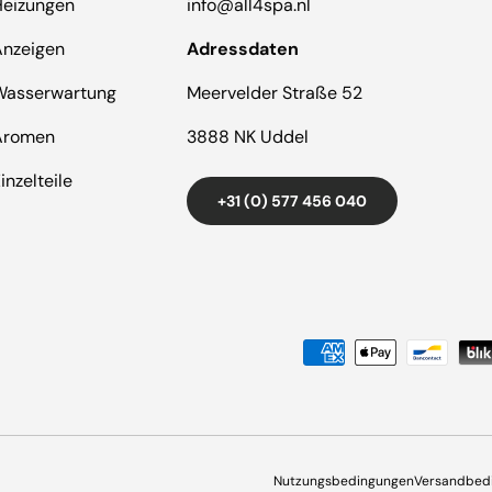
Heizungen
info@all4spa.nl
Anzeigen
Adressdaten
Wasserwartung
Meervelder Straße 52
Aromen
3888 NK Uddel
inzelteile
+31 (0) 577 456 040
Zahlungsmethoden
Nutzungsbedingungen
Versandbed