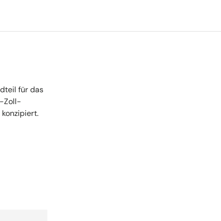
dteil für das
-Zoll-
konzipiert.
, ideal für
erfluss
e