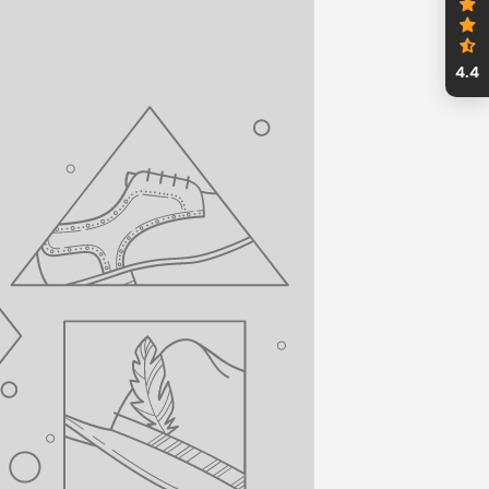
nweisungen
4.4
 Ablassventil