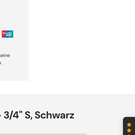
nd
hnell und
keine
.
nschluss für
 spezifisches
- 3/4" S, Schwarz
Wasserstand