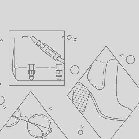
e, bevor Sie die Installation durchführen. Befolgen Sie die A
s für eine korrekte Installation.
egelmäßige Wartung ist wichtig, um sicherzustellen, dass das
tioniert und um Leckagen zu vermeiden.