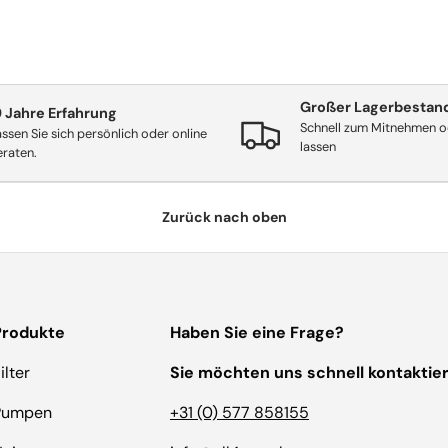
Großer Lagerbestan
9 Jahre Erfahrung
Schnell zum Mitnehmen od
ssen Sie sich persönlich oder online
lassen
eraten.
Zurück nach oben
Produkte
Haben Sie eine Frage?
ilter
Sie möchten uns schnell kontaktie
Pumpen
+31 (0) 577 858155