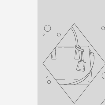
gesenkt wurd
des Hersteller
•
Wartung:
R
korrekt funk