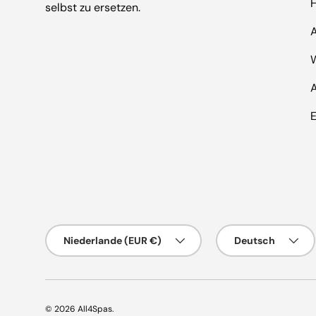
selbst zu ersetzen.
E
Land/Region
Sprache
Niederlande (EUR €)
Deutsch
© 2026
All4Spas
.