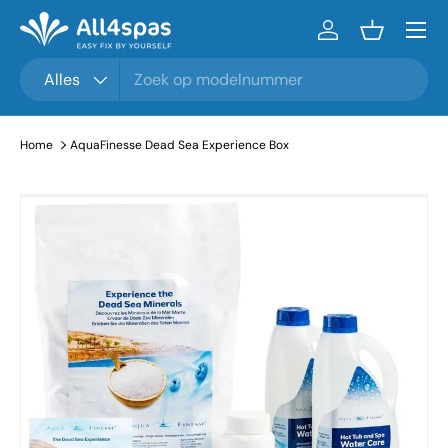
Menu
Ga naar inhoud
Inloggen
Mandje
Zoeken
Productsoort
Alles
Home
AquaFinesse Dead Sea Experience Box