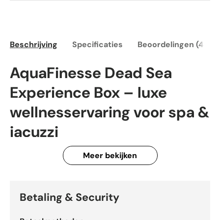
Beschrijving
Specificaties
Beoordelingen (4)
AquaFinesse Dead Sea
Experience Box – luxe
wellnesservaring voor spa &
jacuzzi
AquaFinesse Dead Sea Experience Box
is een
Meer bekijken
exclusieve wellness-toevoeging voor spa’s en jacuzzi’s,
ontworpen om het ontspanningsgevoel te verrijken met
de unieke eigenschappen van Dode Zee-mineralen. Dit
Betaling & Security
product maakt onderdeel uit van het AquaFinesse
assortiment en is bedoeld als aanvullende beleving,