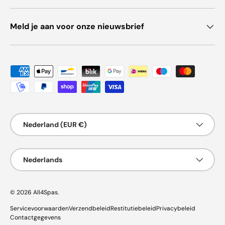
Meld je aan voor onze nieuwsbrief
Geaccepteerde betaalmethoden
Land/Regio
Nederland (EUR €)
Taal
Nederlands
© 2026
All4Spas
.
Servicevoorwaarden
Verzendbeleid
Restitutiebeleid
Privacybeleid
Contactgegevens