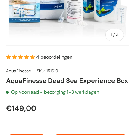
van
1
/
4
4 beoordelingen
AquaFinesse
|
SKU:
151619
AquaFinesse Dead Sea Experience Box
Op voorraad
- bezorging 1-3 werkdagen
€149,00