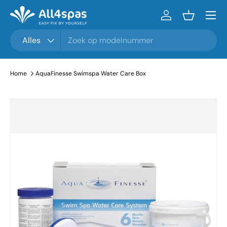
Menu
Ga naar inhoud
Inloggen
Mandje
Zoeken
Productsoort
Alles
Home
AquaFinesse Swimspa Water Care Box