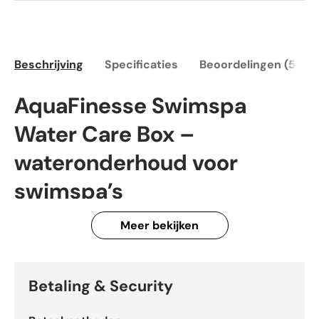
Beschrijving
Specificaties
Beoordelingen (5)
AquaFinesse Swimspa
Water Care Box –
wateronderhoud voor
swimspa’s
AquaFinesse Swimspa Water Care Box
is een
Meer bekijken
compleet wateronderhoudspakket dat speciaal is
ontwikkeld voor swimspa’s. Door het grotere
watervolume en het intensievere gebruik vraagt een
Betaling & Security
swimspa om een andere aanpak dan een standaard
spa. De AquaFinesse Swimspa Water Care Box maakt