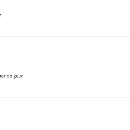
m
aar de geur