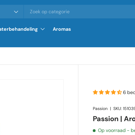
terbehandeling
Aromas
6 be
Passion
|
SKU:
15103
Passion | A
Op voorraad
- b