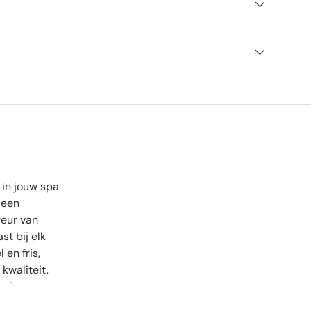
 in jouw spa
 een
geur van
t bij elk
 en fris,
kwaliteit,
eving.