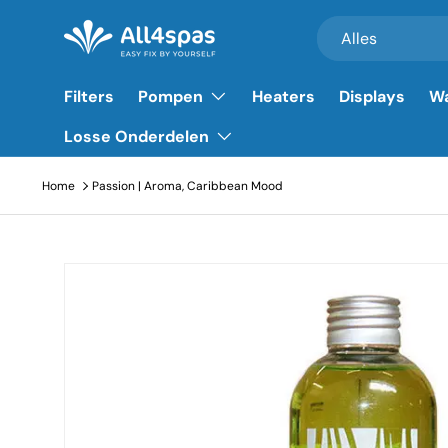
Zoeken
Productsoort
Alles
Ga naar inhoud
Filters
Pompen
Heaters
Displays
Wa
Losse Onderdelen
Home
Passion | Aroma, Caribbean Mood