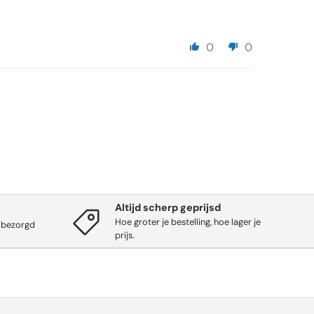
0
0
Altijd scherp geprijsd
Hoe groter je bestelling, hoe lager je
 bezorgd
prijs.