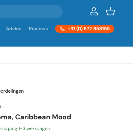
Inloggen
Mandje
+31 (0) 577 858155
Advies
Reviews
oordelingen
9
roma, Caribbean Mood
ezorging 1-3 werkdagen