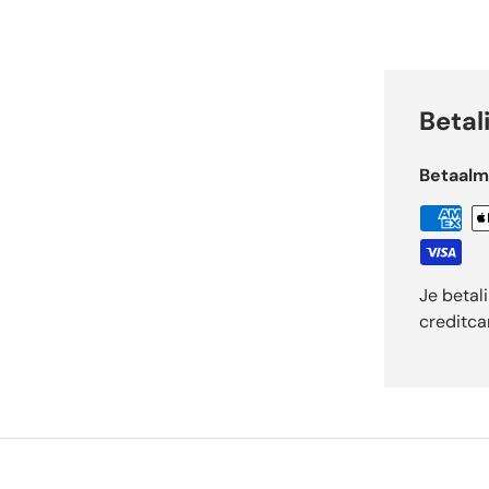
Betal
Betaal
Je betal
creditca