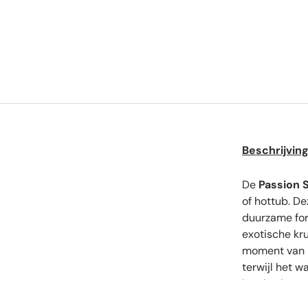
Beschrijvin
De
Passion 
of hottub. D
duurzame for
exotische kr
moment van ru
terwijl het w
inspiratie e