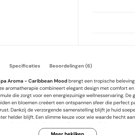
g
Specificaties
Beoordelingen (6)
Spa Aroma - Caribbean Mood
brengt een tropische beleving
eze aromatherapie combineert elegant design met comfort en
mule die zorgt voor een energiezuinige wellnesservaring. De 
uiden en bloemen creëert een ontspannen sfeer die perfect pas
st. Dankzij de verzorgende samenstelling blijft je huid soepel
ater helder blijft. Een slimme keuze voor wie waarde hecht aan 
n een vleugje luxe in de eigen wellnessruimte of showroomomg
Meer bekijken