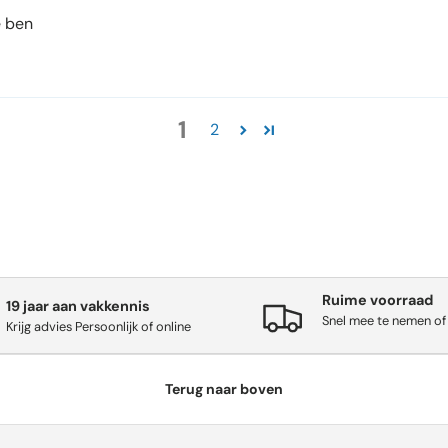
e ben
1
2
Ruime voorraad
19 jaar aan vakkennis
Snel mee te nemen of
Krijg advies Persoonlijk of online
Terug naar boven