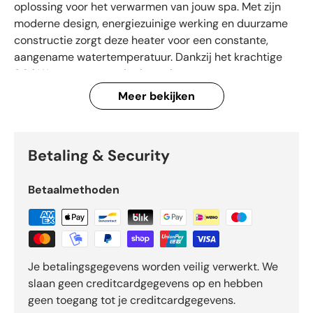
oplossing voor het verwarmen van jouw spa. Met zijn
moderne design, energiezuinige werking en duurzame
constructie zorgt deze heater voor een constante,
aangename watertemperatuur. Dankzij het krachtige
3.0 kW vermogen geniet je snel van warm water en
optimaal comfort. De hoogwaardige materialen en
Meer bekijken
betrouwbare technologie geven je zekerheid en
langdurig gebruiksplezier. Perfect voor wie waarde
hecht aan kwaliteit, efficiëntie en een ontspannen
Betaling & Security
wellnesservaring in eigen tuin of spa-ruimte.
Betaalmethoden
Je betalingsgegevens worden veilig verwerkt. We
slaan geen creditcardgegevens op en hebben
geen toegang tot je creditcardgegevens.