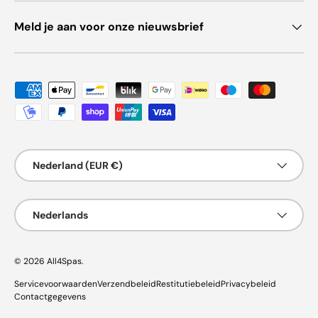
Meld je aan voor onze nieuwsbrief
Geaccepteerde betaalmethoden
Land/Regio
Nederland (EUR €)
Taal
Nederlands
© 2026
All4Spas
.
Servicevoorwaarden
Verzendbeleid
Restitutiebeleid
Privacybeleid
Contactgegevens