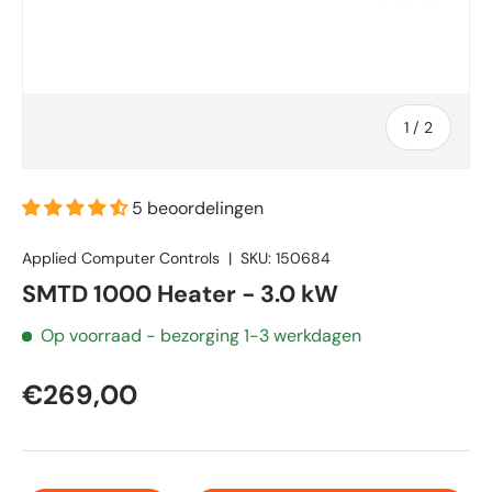
van
1
/
2
5 beoordelingen
Applied Computer Controls
|
SKU:
150684
SMTD 1000 Heater - 3.0 kW
Op voorraad
- bezorging 1-3 werkdagen
€269,00