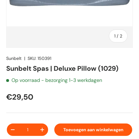
van
1
/
2
Sunbelt
|
SKU:
150391
Sunbelt Spas | Deluxe Pillow (1029)
Op voorraad
- bezorging 1-3 werkdagen
€29,50
Aantal
Toevoegen aan winkelwagen
-
+