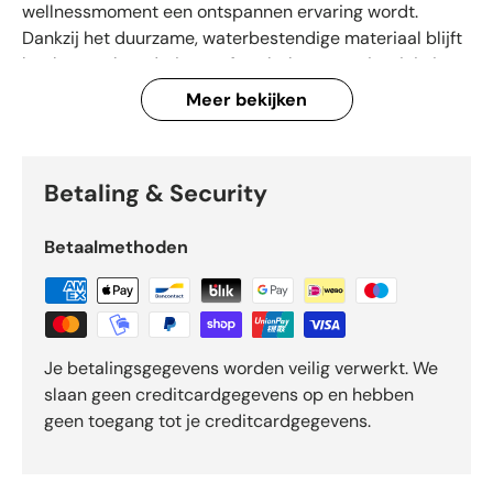
wellnessmoment een ontspannen ervaring wordt.
Dankzij het duurzame, waterbestendige materiaal blijft
het kussen langdurig comfortabel en energiezuinig in
gebruik. Het ergonomische ontwerp past perfect bij
Meer bekijken
diverse spa modellen en zorgt voor een harmonieuze
uitstraling in jouw spa omgeving. Een slimme keuze voor
wie waarde hecht aan kwaliteit, comfort en een
Betaling & Security
duurzaam design dat jarenlang plezier en ontspanning
biedt.
Betaalmethoden
Je betalingsgegevens worden veilig verwerkt. We
slaan geen creditcardgegevens op en hebben
geen toegang tot je creditcardgegevens.