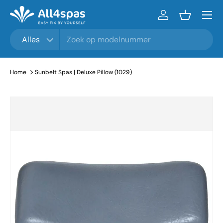
Menu
Ga naar inhoud
Inloggen
Mandje
Zoeken
Productsoort
Alles
Home
Sunbelt Spas | Deluxe Pillow (1029)