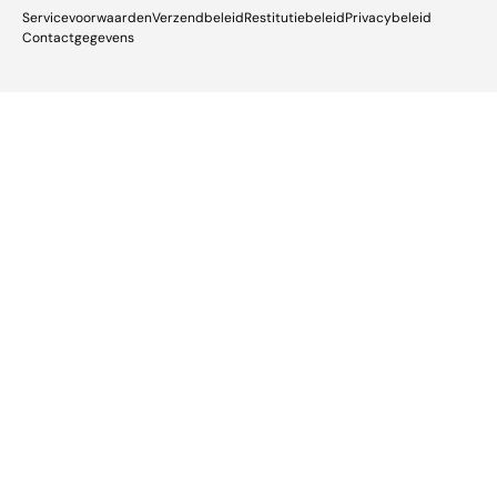
Servicevoorwaarden
Verzendbeleid
Restitutiebeleid
Privacybeleid
Contactgegevens