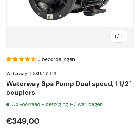
van
1
/
4
6 beoordelingen
Waterway
|
SKU:
151423
Waterway Spa Pomp Dual speed, 1 1/2"
couplers
Op voorraad
- bezorging 1-3 werkdagen
€349,00