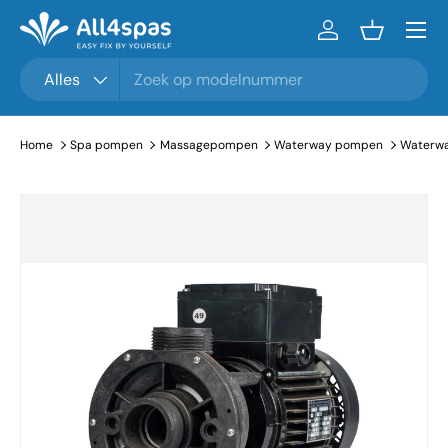
Menu
Ga naar inhoud
Inloggen
Mandje
Zoeken
Productsoort
Alles
Home
Spa pompen
Massagepompen
Waterway pompen
Waterwa