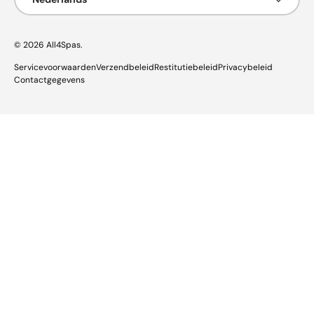
© 2026
All4Spas
.
Servicevoorwaarden
Verzendbeleid
Restitutiebeleid
Privacybeleid
Contactgegevens