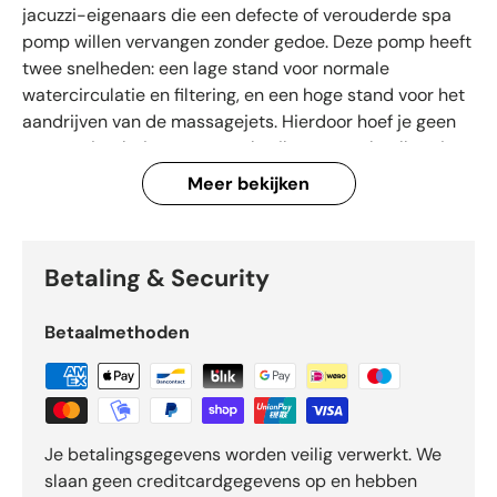
jacuzzi-eigenaars die een defecte of verouderde spa
pomp willen vervangen zonder gedoe. Deze pomp heeft
twee snelheden: een lage stand voor normale
watercirculatie en filtering, en een hoge stand voor het
aandrijven van de massagejets. Hierdoor hoef je geen
aparte circulatiepomp te gebruiken en werkt alles via
één betrouwbare motor.
Meer bekijken
Waterway Spa Pomp Dual
speed praktische
Betaling & Security
informatie voor vervanging
Betaalmethoden
Deze Waterway Spa Pomp Dual speed wordt veel
toegepast in bestaande jacuzzi’s en spa’s en is geschikt
als vervanging wanneer de huidige pomp lawaai maakt,
niet meer goed opstart of onvoldoende druk levert op
Je betalingsgegevens worden veilig verwerkt. We
de jets. Door de dual speed functie draait de pomp het
slaan geen creditcardgegevens op en hebben
grootste deel van de tijd op lage snelheid, wat zorgt