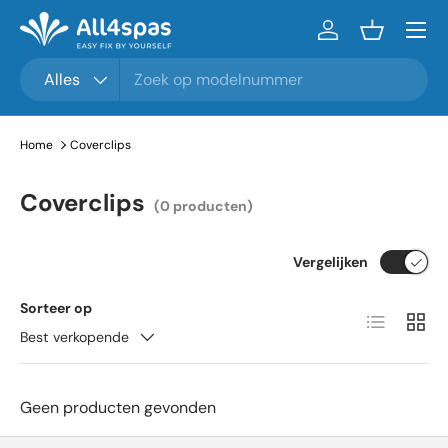
Menu
Ga naar inhoud
Inloggen
Mandje
Zoeken
Productsoort
Alles
Home
Coverclips
Coverclips
(0 producten)
Vergelijken
Sorteer op
Lijst
Raste
Best verkopende
Geen producten gevonden