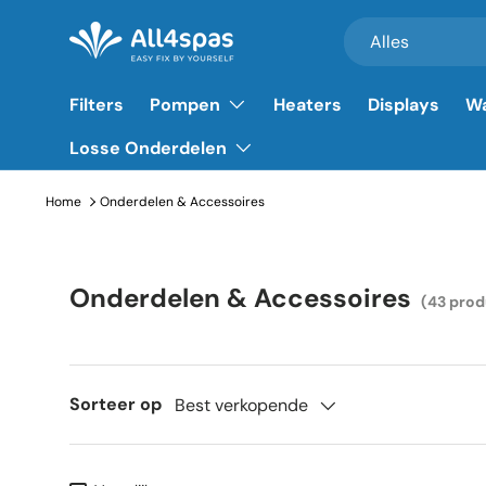
Zoeken
Productsoort
Alles
Ga naar inhoud
Filters
Pompen
Heaters
Displays
Wa
Losse Onderdelen
Home
Onderdelen & Accessoires
Onderdelen & Accessoires
(43 pro
Sorteer op
Best verkopende