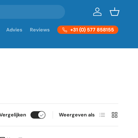
Inloggen
Mandje
+31 (0) 577 858155
Advies
Reviews
Lijst
Raster
Vergelijken
Weergeven als