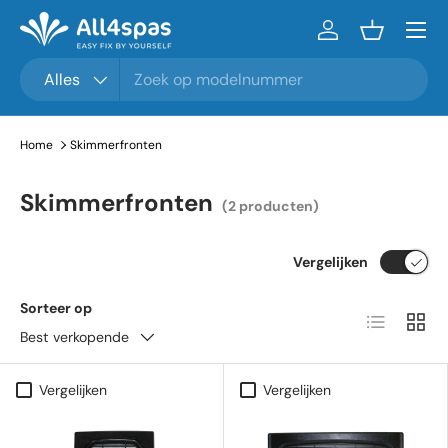
Menu
Ga naar inhoud
Inloggen
Mandje
Zoeken
Productsoort
Alles
Home
Skimmerfronten
Skimmerfronten
(2 producten)
Vergelijken
Sorteer op
Lijst
Raste
Best verkopende
Vergelijken
Vergelijken