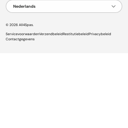
Taal
Nederlands
© 2026
All4Spas
.
Servicevoorwaarden
Verzendbeleid
Restitutiebeleid
Privacybeleid
Contactgegevens