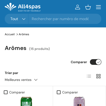
Menu
Aller au contenu
Se connecter
Panier
Rechercher
Type de produit
Tout
Accueil
Arômes
Arômes
(15 produits)
Comparer
Trier par
Liste
Grille
Meilleures ventes
Comparer
Comparer