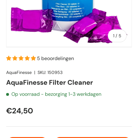
van
1
/
5
5 beoordelingen
AquaFinesse
|
SKU:
150953
AquaFinesse Filter Cleaner
Op voorraad
- bezorging 1-3 werkdagen
€24,50