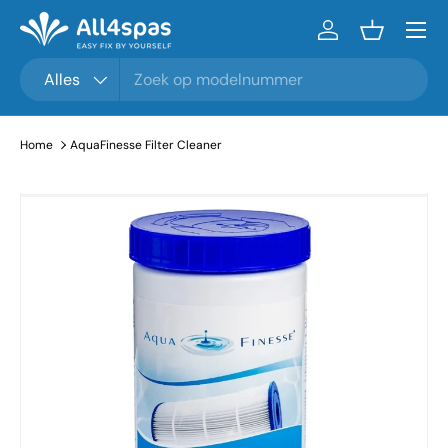
Menu
Ga naar inhoud
Inloggen
Mandje
Zoeken
Productsoort
Alles
Home
AquaFinesse Filter Cleaner