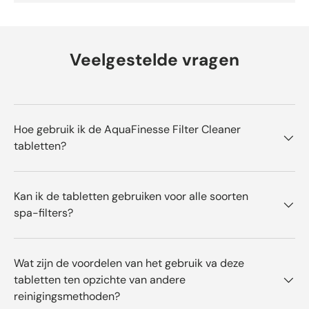
Wat doet de AquaFinesse Filter
Cleaner?
Veelgestelde vragen
De AquaFinesse Filter Cleaner is ontwikkeld om filters
periodiek grondig te reinigen. Tijdens gebruik van een
spa hopen oliën, huidresten en kalk zich op in het filter.
Door het filter regelmatig te behandelen met de
Hoe gebruik ik de AquaFinesse Filter Cleaner
AquaFinesse Filter Cleaner blijft het filter langer
tabletten?
bruikbaar en behoudt het zijn oorspronkelijke werking.
Bekijk het volledige AquaFinesse assortiment
en stel
Kan ik de tabletten gebruiken voor alle soorten
het juiste onderhoudssysteem samen voor jouw spa.
spa-filters?
Wat zijn de voordelen van het gebruik va deze
tabletten ten opzichte van andere
reinigingsmethoden?