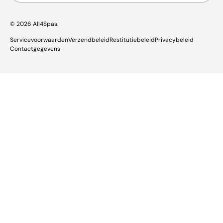
© 2026
All4Spas
.
Servicevoorwaarden
Verzendbeleid
Restitutiebeleid
Privacybeleid
Contactgegevens