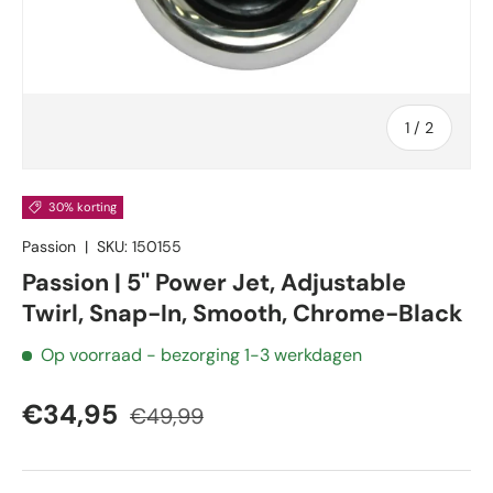
van
1
/
2
30% korting
Passion
|
SKU:
150155
Passion | 5'' Power Jet, Adjustable
Twirl, Snap-In, Smooth, Chrome-Black
Op voorraad
- bezorging 1-3 werkdagen
€34,95
€49,99