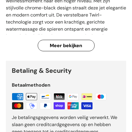
wellnessmoment naar een hoger niveau. Met zijn
stijlvolle chrome-black design straalt deze jet elegantie
en modern comfort uit. De verstelbare Twirl-
technologie zorgt voor een krachtige, gerichte
watermassage die spieren ontspant en energie
herstelt. Dankzij het duurzame materiaal en de
energiezuinige werking geniet je van langdurige
Meer bekijken
kwaliteit en efficiënt gebruik. De eenvoudige montage
maakt het plaatsen moeiteloos, terwijl de
hoogwaardige afwerking perfect past in elke spa of
Betaling & Security
bubbelbad. Een slimme keuze voor wie comfort, design
en betrouwbaarheid in één product zoekt.
Betaalmethoden
Je betalingsgegevens worden veilig verwerkt. We
slaan geen creditcardgegevens op en hebben
geen toegang tot je creditcardgegevens.