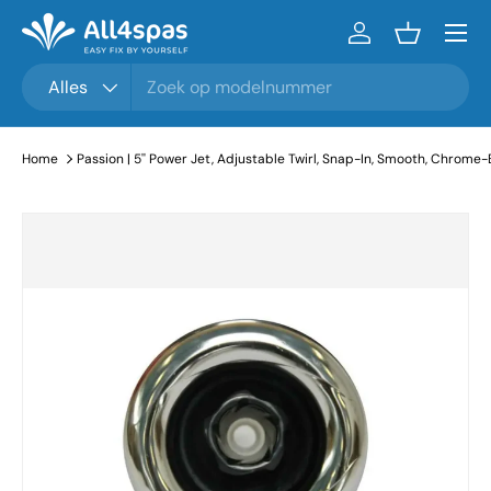
Menu
Ga naar inhoud
Inloggen
Mandje
Zoeken
Productsoort
Alles
Home
Passion | 5'' Power Jet, Adjustable Twirl, Snap-In, Smooth, Chrome-