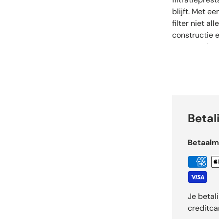
blijft. Met e
filter niet a
constructie e
uw spa-uitru
Betal
Betaal
Je betal
creditca