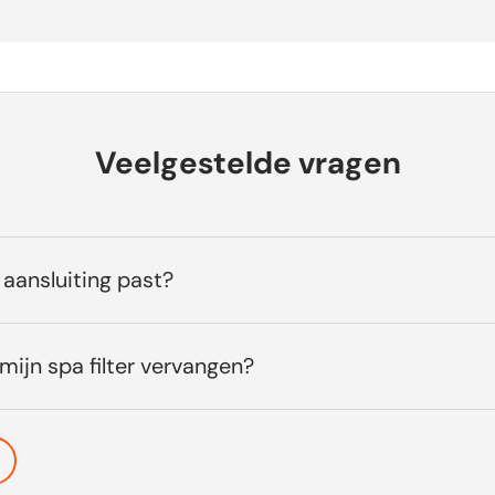
r 151140 biedt indrukwekkende prestaties en duurzaamheid. M
iciëntie van meer dan
95%
zorgt deze filter ervoor dat onzuive
ngen effectief worden verwijderd. Vergeleken met standaard fi
en
30%
langere levensduur, wat betekent dat u minder vaak ho
 dus kosten bespaart. Dit maakt de Spa filter 151140 een sli
Veelgestelde vragen
 eigenaar die waarde hecht aan kwaliteit en prestaties.
lter is fantastisch! Mijn spa-water is helderder dan ooit." - Ja
dige installatie en geweldige prestaties. Ik ben zeer tevreden!
 aansluiting past?
ensduur van deze filter is echt een pluspunt. Ik hoef minder va
n." - Sophie
ijn spa filter vervangen?
d, de
Spa filter 151140
is een must-have voor iedereen die zij
il houden. Met zijn uitstekende filtratie, gebruiksvriendelijke
duur, biedt deze filter een ongeëvenaarde waarde. Wacht niet
de Spa filter 151140 voor een optimale spa-ervaring. Zorg ervo
schoon en uitnodigend is!