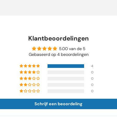
 spa filter 151140 biedt een uitstekende oplossing voor het 
lder water in verschillende spa-modellen. Met een diameter
 van 210 mm, levert deze filter efficiënte filtratie en betrouw
e filter beschikt over een draaihandvat aan de bovenkant, wa
n verwijderen vergemakkelijkt, terwijl de onderkant is voorzien
Klantbeoordelingen
voor een stevige en lekvrije aansluiting. Deze combinatie zor
werking en eenvoudige onderhoud van uw spa. De filter heef
5.00 van de 5
an 2-3 maanden, afhankelijk van gebruik en waterkwaliteit, wa
Gebaseerd op 4 beoordelingen
restaties en optimale waterzuivering.
4
0
0
0
0
Schrijf een beoordeling