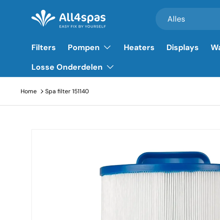
Zoeken
Productsoort
Alles
Ga naar inhoud
Filters
Pompen
Heaters
Displays
Wa
Losse Onderdelen
Home
Spa filter 151140