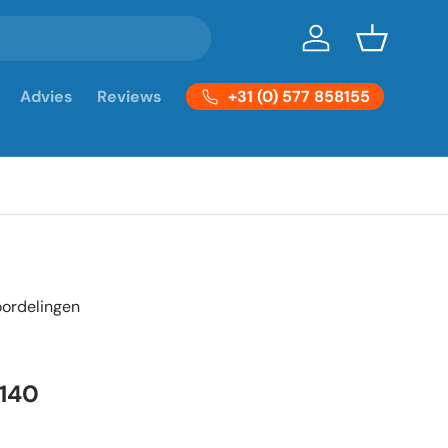
Inloggen
Mandje
+31 (0) 577 858155
Advies
Reviews
oordelingen
0
1140