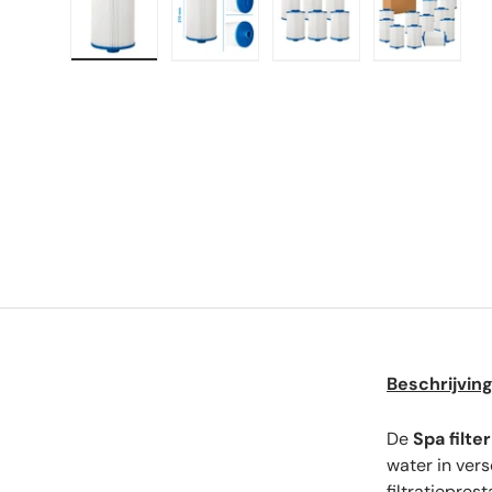
Laad afbeelding 1 in gallerij-weergave
Laad afbeelding 2 in gallerij-weer
Laad afbeelding 3 in 
Laad afbe
Beschrijvin
De
Spa filte
water in vers
filtratiepres