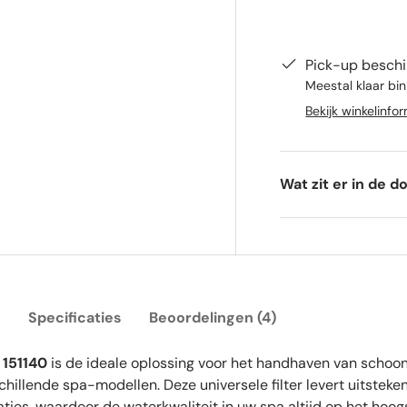
gave
gallerij-weergave
elding 4 in gallerij-weergave
Pick-up beschi
Meestal klaar bin
Bekijk winkelinfo
Wat zit er in de d
g
Specificaties
Beoordelingen (4)
r 151140
is de ideale oplossing voor het handhaven van schoon
chillende spa-modellen. Deze universele filter levert uitsteke
taties, waardoor de waterkwaliteit in uw spa altijd op het hoo