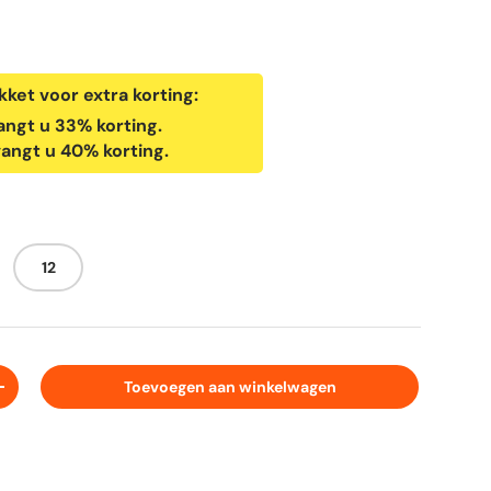
ket voor extra korting:
vangt u 33% korting.
tvangt u 40% korting.
12
Toevoegen aan winkelwagen
+