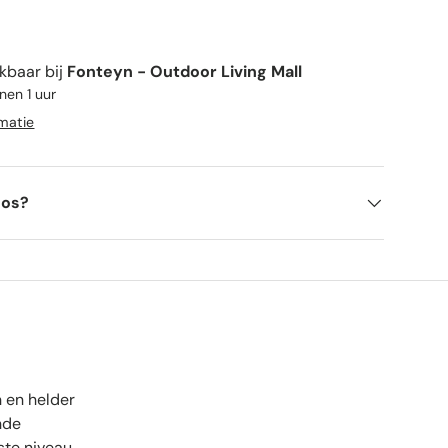
kbaar bij
Fonteyn - Outdoor Living Mall
nen 1 uur
rmatie
oos?
 en helder
nde
gste niveau