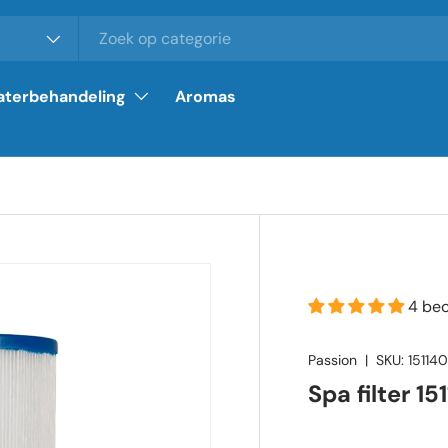
terbehandeling
Aromas
4 be
Passion
|
SKU:
15114
Spa filter 15