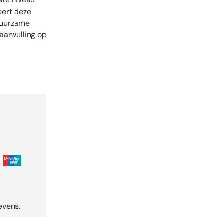
eert deze
 duurzame
 aanvulling op
evens.