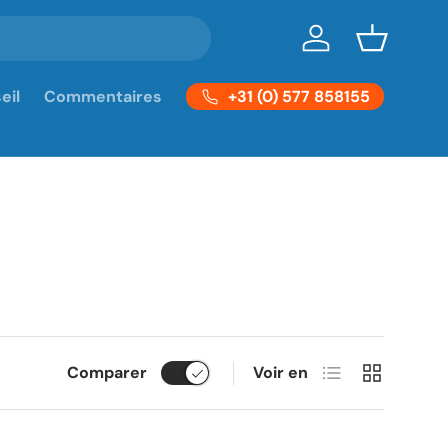
Se connecter
Panier
+31 (0) 577 858155
eil
Commentaires
Liste
Grille
Comparer
Voir en