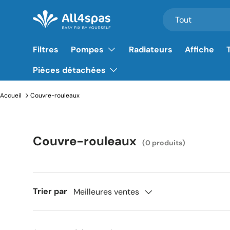
Rechercher
Type de produit
Tout
Aller au contenu
Filtres
Pompes
Radiateurs
Affiche
Pièces détachées
Accueil
Couvre-rouleaux
Couvre-rouleaux
(0 produits)
Trier par
Meilleures ventes