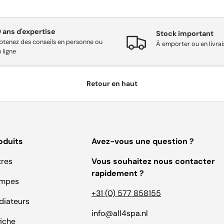
9 ans d'expertise
Stock important
btenez des conseils en personne ou
À emporter ou en livra
 ligne
Retour en haut
oduits
Avez-vous une question ?
tres
Vous souhaitez nous contacter
rapidement ?
mpes
+31 (0) 577 858155
diateurs
info@all4spa.nl
fiche