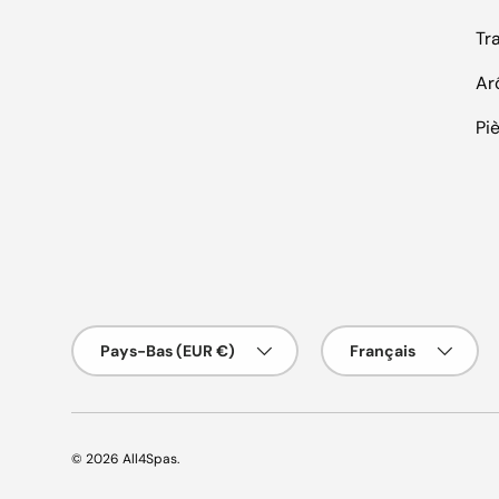
Tr
Ar
Pi
Pays/Région
Langue
Pays-Bas (EUR €)
Français
© 2026
All4Spas
.