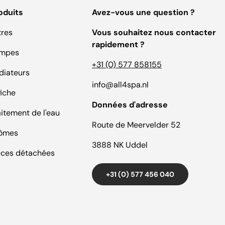
oduits
Avez-vous une question ?
tres
Vous souhaitez nous contacter
rapidement ?
mpes
+31 (0) 577 858155
diateurs
info@all4spa.nl
fiche
Données d'adresse
aitement de l'eau
Route de Meervelder 52
ômes
3888 NK Uddel
èces détachées
+31 (0) 577 456 040