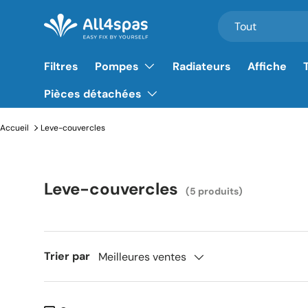
Rechercher
Type de produit
Tout
Aller au contenu
Filtres
Pompes
Radiateurs
Affiche
Pièces détachées
Accueil
Leve-couvercles
Leve-couvercles
(5 produits)
Trier par
Meilleures ventes