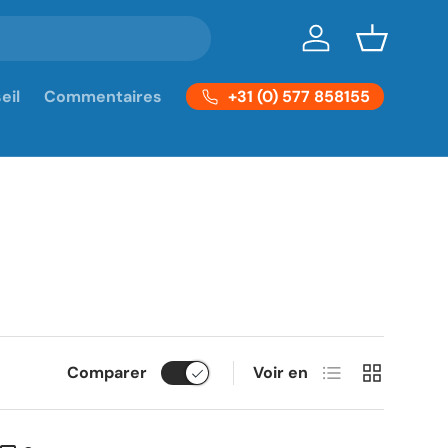
Se connecter
Panier
+31 (0) 577 858155
eil
Commentaires
Liste
Grille
Comparer
Voir en