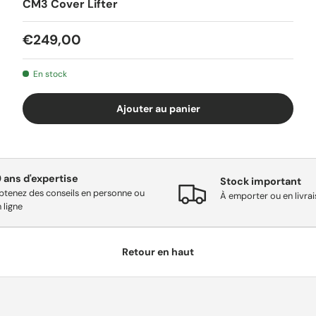
CM3 Cover Lifter
€249,00
En stock
Ajouter au panier
9 ans d'expertise
Stock important
btenez des conseils en personne ou
À emporter ou en livra
 ligne
Retour en haut