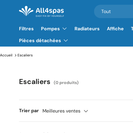
Rechercher
Type de produit
Tout
Aller au contenu
Filtres
Pompes
Radiateurs
Affiche
Pièces détachées
Accueil
Escaliers
Escaliers
(0 produits)
Trier par
Meilleures ventes