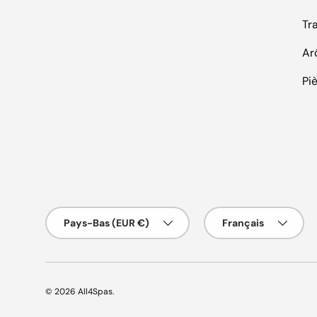
Tr
Ar
Pi
Pays/Région
Langue
Pays-Bas (EUR €)
Français
© 2026
All4Spas
.