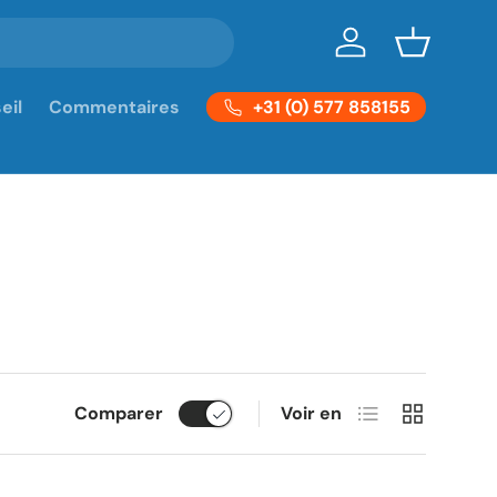
Se connecter
Panier
+31 (0) 577 858155
eil
Commentaires
Liste
Grille
Comparer
Voir en