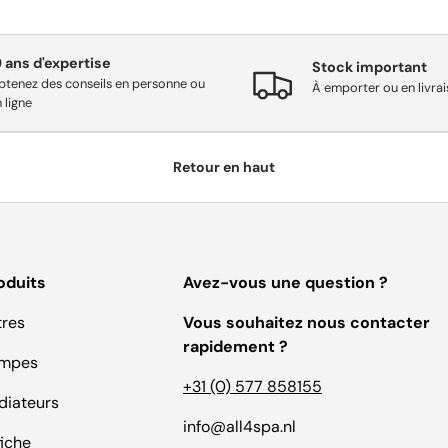
9 ans d'expertise
Stock important
btenez des conseils en personne ou
À emporter ou en livra
 ligne
Retour en haut
oduits
Avez-vous une question ?
tres
Vous souhaitez nous contacter
rapidement ?
mpes
+31 (0) 577 858155
diateurs
info@all4spa.nl
fiche