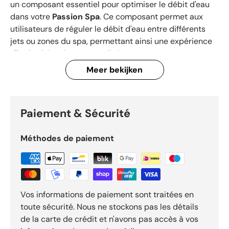
un composant essentiel pour optimiser le débit d'eau
dans votre
Passion Spa
. Ce composant permet aux
utilisateurs de réguler le débit d'eau entre différents
jets ou zones du spa, permettant ainsi une expérience
d'hydrothérapie personnalisée.
Meer bekijken
Caractéristiques principales :
Paiement & Sécurité
•
Dimensions :
La vanne est conçue pour des tuyaux
d'un diamètre de
2 pouces
(2” S x 2” S x 2” S), ce qui
Méthodes de paiement
est adapté pour les
installations de spa plus grandes
nécessitant un débit d'eau plus élevé.
•
Poignée en forme d'étoile :
Offre une prise ferme et
une manipulation facile de la vanne pour une
Vos informations de paiement sont traitées en
expérience utilisateur améliorée.
toute sécurité. Nous ne stockons pas les détails
•
Matériau durable :
Fabriqué en matériau de haute
de la carte de crédit et n'avons pas accès à vos