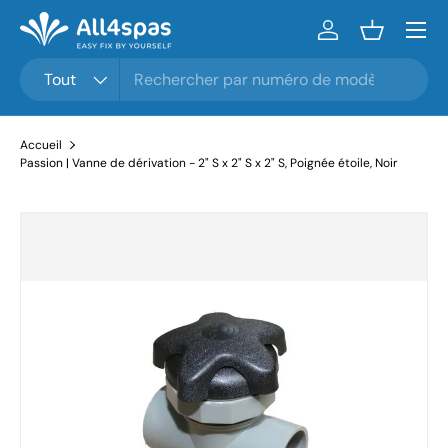
Menu
Aller au contenu
Se connecter
Panier
Rechercher
Type de produit
Tout
Accueil
Passion | Vanne de dérivation - 2" S x 2" S x 2" S, Poignée étoile, Noir