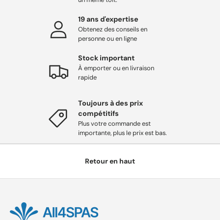
•
L'
entretien
de la diverter valve est essentiel pour
19 ans d'expertise
maintenir l'
efficacité du débit d'eau
. Assurez-vous
Obtenez des conseils en
que la vanne est régulièrement vérifiée pour les
personne ou en ligne
obstructions ou l'usure.
Stock important
À emporter ou en livraison
rapide
La
Passion Diverter Valve
est un composant fiable et
essentiel pour assurer une
expérience de spa
Toujours à des prix
compétitifs
personnalisée
et un fonctionnement efficace de
Plus votre commande est
l'
hydrothérapie
dans votre
Passion Spa
.
importante, plus le prix est bas.
Retour en haut